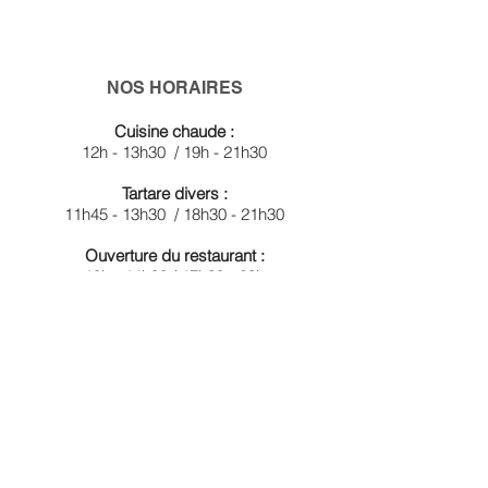
NOS HORAIRES
Cuisine chaude :
12h - 13h30 / 19h - 21h30
Tartare divers :
11h45 - 13h30 / 18h30 - 21h30
Ouverture du restaurant :
10h - 14h30 /
17h30 - 23h
Fermé le dimanche et lundi
A tout bientôt à La Contrée.
Venir jusqu’à nous