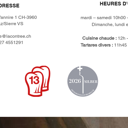
HEURES D
DRESSE
Vannire 1 CH-3960
mardi – samedi 10h00 
z/Sierre VS
Dimanche, lundi et
ee@lacontree.ch
Cuisine chaude :
12h -
27 4551291
Tartares divers :
11h45 