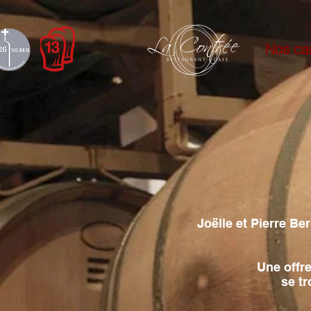
Nos ca
Joëlle et Pierre Be
Une offr
se tr