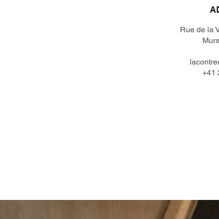
A
Rue de la 
Mura
lacontr
+41 