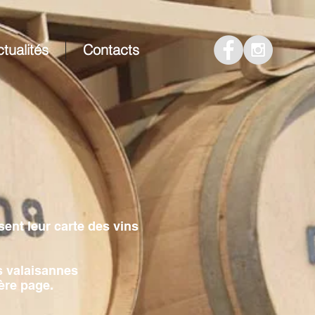
tualités
Contacts
sent leur carte des vins
s valaisannes
ère page.