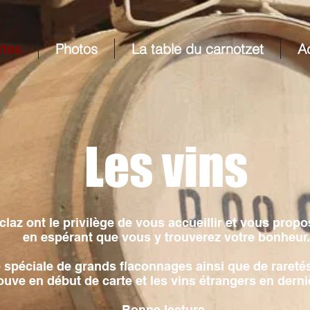
rtes
Photos
La table du carnotzet
Ac
Les vins
rclaz ont le privilège de vous accueillir et vous propo
en espérant que vous y trouverez votre bonheur.
e spéciale de grands flaconnages ainsi que de rareté
ouve en début de carte et les vins étrangers en derni
Bonne lecture.